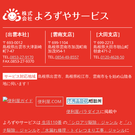
［出雲本社］
［雲南支店］
［大田支店］
〒693-0012
〒699-1104
〒699-2213
島根県出雲市大津新崎
島根県雲南市加茂町南
島根県大田市朝山町
町7-47
加茂954-1
朝倉471-2
TEL.
0853-27-9170
TEL.
0854-49-8557
TEL.
0120-4628-50
FAX.0853-27-9370
サービス対応地域
島根県出雲市、島根県松江市、雲南市をを始め山陰各
地に伺います！
便利屋.COM
便利屋パラダイス
に掲載中
よろずやサービスは
生活110番
の
「シロアリ駆除」ジャンル
と
「ハ
チ駆除」ジャンル
と
「水漏れ修理・トイレつまり工事」ジャンル
に