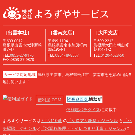
［出雲本社］
［雲南支店］
［大田支店］
〒693-0012
〒699-1104
〒699-2213
島根県出雲市大津新崎
島根県雲南市加茂町南
島根県大田市朝山町
町7-47
加茂954-1
朝倉471-2
TEL.
0853-27-9170
TEL.
0854-49-8557
TEL.
0120-4628-50
FAX.0853-27-9370
サービス対応地域
島根県出雲市、島根県松江市、雲南市をを始め山陰各
地に伺います！
便利屋.COM
便利屋パラダイス
に掲載中
よろずやサービスは
生活110番
の
「シロアリ駆除」ジャンル
と
「ハ
チ駆除」ジャンル
と
「水漏れ修理・トイレつまり工事」ジャンル
に