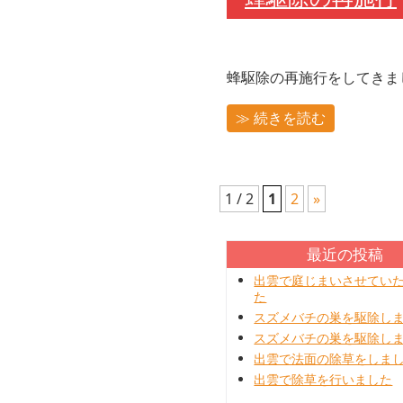
蜂駆除の再施行をしてきまし
≫ 続きを読む
1 / 2
1
2
»
最近の投稿
出雲で庭じまいさせてい
た
スズメバチの巣を駆除し
スズメバチの巣を駆除し
出雲で法面の除草をしま
出雲で除草を行いました