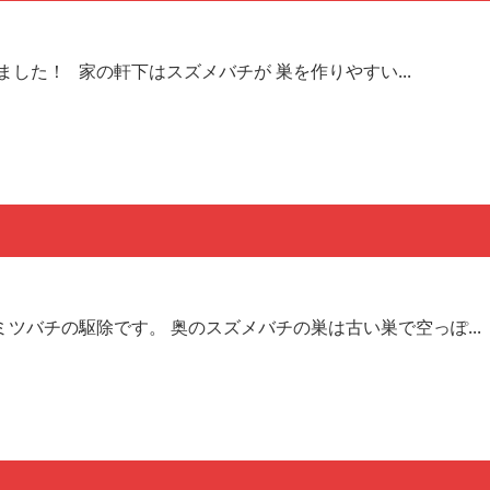
した！ 家の軒下はスズメバチが 巣を作りやすい...
ツバチの駆除です。 奥のスズメバチの巣は古い巣で空っぽ...