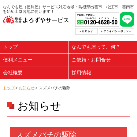
なんでも屋（便利屋）サービス対応地域：島根県出雲市、松江市、雲南市
を始め山陰各地に伺います！
トップ
なんでも屋って、何？
便利メニュー
ご依頼・お問合せ
会社概要
採用情報
トップ
>
お知らせ
> スズメバチの駆除
お知らせ
スズメバチの駆除