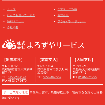
トップ
ご意見・ご相談
なんでも屋って、何？
お知らせ
便利メニュー
プライバシーポリシー
会社概要
［出雲本社］
［雲南支店］
［大田支店］
〒693-0012
〒699-1104
〒699-2213
島根県出雲市大津新崎
島根県雲南市加茂町南
島根県大田市朝山町
町7-47
加茂954-1
朝倉471-2
TEL.
0853-27-9170
TEL.
0854-49-8557
TEL.
0120-4628-50
FAX.0853-27-9370
サービス対応地域
島根県出雲市、島根県松江市、雲南市をを始め山陰各
地に伺います！